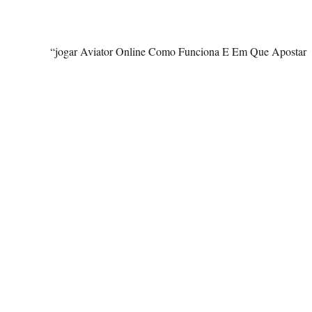
“​jogar Aviator Online Como Funciona E Em Que Apostar