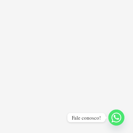
Fale conosco!