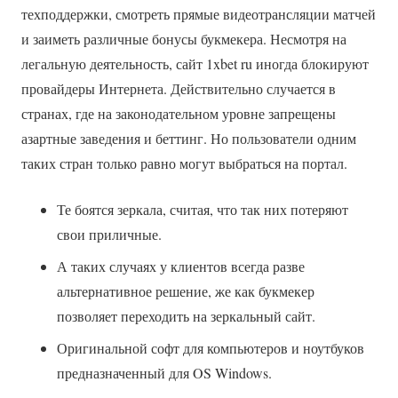
техподдержки, смотреть прямые видеотрансляции матчей
и заиметь различные бонусы букмекера. Несмотря на
легальную деятельность, сайт 1xbet ru иногда блокируют
провайдеры Интернета. Действительно случается в
странах, где на законодательном уровне запрещены
азартные заведения и беттинг. Но пользователи одним
таких стран только равно могут выбраться на портал.
Те боятся зеркала, считая, что так них потеряют
свои приличные.
А таких случаях у клиентов всегда разве
альтернативное решение, же как букмекер
позволяет переходить на зеркальный сайт.
Оригинальной софт для компьютеров и ноутбуков
предназначенный для OS Windows.