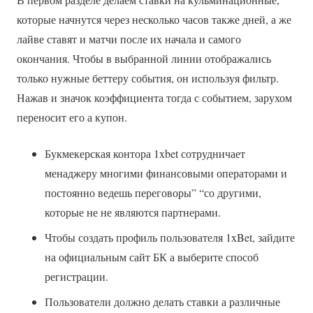
которые начнутся через несколько часов также дней, а же
лайве ставят и матчи после их начала и самого
окончания. Чтобы в выбранной линии отображались
только нужные беттеру события, он используя фильтр.
Нажав и значок коэффициента тогда с событием, зарухом
переносит его а купон.
Букмекерская контора 1xbet сотрудничает
менаджеру многими финансовыми операторами и
постоянно ведешь переговоры” “со другими,
которые не не являются партнерами.
Чтобы создать профиль пользователя 1xBet, зайдите
на официальным сайт БК а выберите способ
регистрации.
Пользователи должно делать ставки а различные