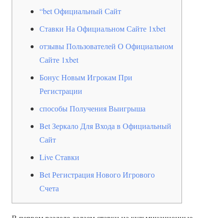
“bet Официальный Сайт
Ставки На Официальном Сайте 1xbet
отзывы Пользователей О Официальном
Сайте 1xbet
Бонус Новым Игрокам При
Регистрации
способы Получения Выигрыша
Bet Зеркало Для Входа в Официальный
Сайт
Live Ставки
Bet Регистрация Нового Игрового
Счета
В первом разделе делаем ставки на кульминационные,