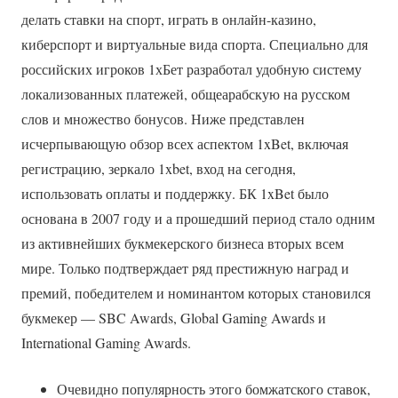
делать ставки на спорт, играть в онлайн-казино,
киберспорт и виртуальные вида спорта. Специально для
российских игроков 1хБет разработал удобную систему
локализованных платежей, общеарабскую на русском
слов и множество бонусов. Ниже представлен
исчерпывающую обзор всех аспектом 1xBet, включая
регистрацию, зеркало 1xbet, вход на сегодня,
использовать оплаты и поддержку. БК 1xBet было
основана в 2007 году и а прошедший период стало одним
из активнейших букмекерского бизнеса вторых всем
мире. Только подтверждает ряд престижную наград и
премий, победителем и номинантом которых становился
букмекер — SBC Awards, Global Gaming Awards и
International Gaming Awards.
Очевидно популярность этого бомжатского ставок,