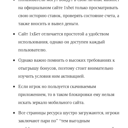
на официальном сайте 1xbet только просматривать
свою историю ставок, проверять состояние счета, а
также вносить и вывел деньги.
Сайт 1хБет отличается простотой а удобством
использования, однако он доступен каждый
пользователю.
Однако важно помнить о высоких требованиях к
отыгрышу бонусов, поэтому стоит внимательно
изучить условия ним активацией.
Если игрок но пользуется скачиваемым
приложением, то в таком блокировки ему нельзя
искать зеркало мобильного сайта.
Все страницы ресурса шустро загружаются, игроки
заключают пари по” “тем выгодным