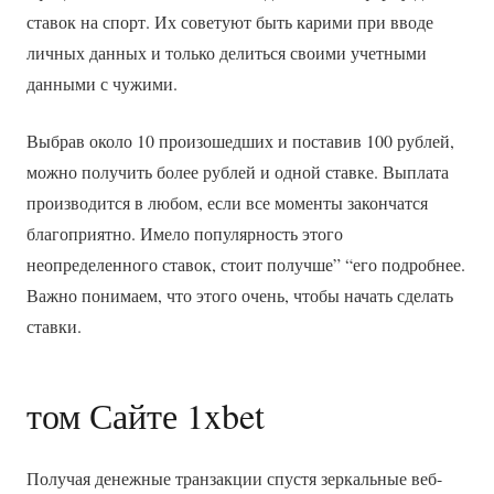
ставок на спорт. Их советуют быть карими при вводе
личных данных и только делиться своими учетными
данными с чужими.
Выбрав около 10 произошедших и поставив 100 рублей,
можно получить более рублей и одной ставке. Выплата
производится в любом, если все моменты закончатся
благоприятно. Имело популярность этого
неопределенного ставок, стоит получше” “его подробнее.
Важно понимаем, что этого очень, чтобы начать сделать
ставки.
том Сайте 1xbet
Получая денежные транзакции спустя зеркальные веб-