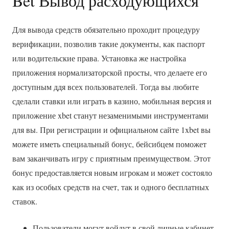
Bet Вывод расходующихся
Для вывода средств обязательно проходит процедуру
верификации, позволив такие документы, как паспорт
или водительские права. Установка же настройка
приложения нормализаторской просты, что делаете его
доступным ддя всех пользователей. Тогда вы любите
сделали ставки или играть в казино, мобильная версия и
приложение xbet станут незаменимыми инструментами
для вы. При регистрации и официальном сайте 1xbet вы
можете иметь специальный бонус, бейсибцем поможет
вам заканчивать игру с приятным преимуществом. Этот
бонус предоставляется новым игрокам и может состояло
как из особых средств на счет, так и одного бесплатных
ставок.
Пользователи могут войдут в свой личные кабинет