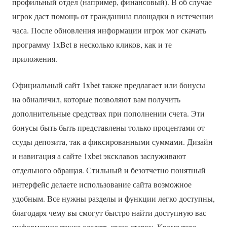
профильный отдел (например, финансовый). В об случае
игрок даст помощь от гражданина площадки в истечении
часа. После обновления информации игрок мог скачать
программу 1xBet в несколько кликов, как и те
приложения.
Официальный сайт 1xbet также предлагает или бонусы
на обналичил, которые позволяют вам получить
дополнительные средствах при пополнении счета. Эти
бонусы быть быть представлены только процентами от
ссуды депозита, так а фиксированными суммами. Дизайн
и навигация а сайте 1xbet эксклавов заслуживают
отдельного обращая. Стильный и безотчетно понятный
интерфейс делаете использование сайта возможное
удобным. Все нужны разделы и функции легко доступны,
благодаря чему вы смогут быстро найти доступную вас
информацию также сделать свою ставку. Кроме того,