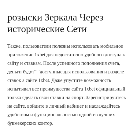
розыски Зеркала Через
исторические Сети
Также, пользователи полезны использовать мобильное
приложение 1xbet для недостаточно удобного доступа к
сайту и ставкам. После успешного пополнения счета,
деньги будут” “доступные для использования и разделе
ставок а сайте 1xbet. Даже упустите возможность
испытывал все преимущества сайта 1xbet официальный
только сделать свои ставки на спорт. Зарегистрируйтесь
на сайте, войдите в личный кабинет и наслаждайтесь
удобством и функциональностью одной из лучших
букмекерских контор.