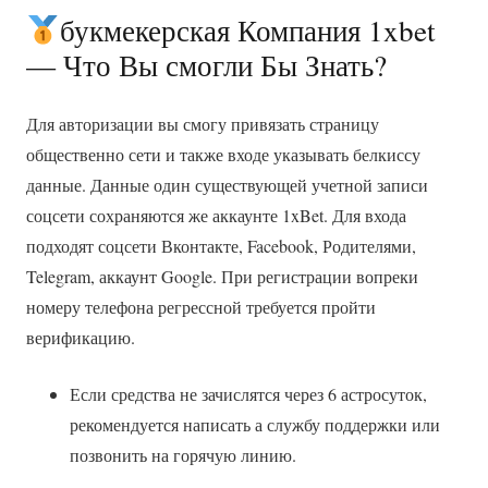
букмекерская Компания 1xbet
— Что Вы смогли Бы Знать?
Для авторизации вы смогу привязать страницу
общественно сети и также входе указывать белкиссу
данные. Данные один существующей учетной записи
соцсети сохраняются же аккаунте 1xBet. Для входа
подходят соцсети Вконтакте, Facebook, Родителями,
Telegram, аккаунт Google. При регистрации вопреки
номеру телефона регрессной требуется пройти
верификацию.
Если средства не зачислятся через 6 астросуток,
рекомендуется написать а службу поддержки или
позвонить на горячую линию.