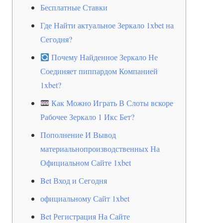
Бесплатные Ставки
Где Найти актуальное Зеркало 1xbet на
Сегодня?
Почему Найденное Зеркало Не
Соединяет пиппардом Компанией
1xbet?
Как Можно Играть В Слоты вскоре
Рабочее Зеркало 1 Икс Бет?
Пополнение И Вывод
материальнопроизводственных На
Официальном Сайте 1xbet
Bet Вход и Сегодня
официальному Сайт 1xbet
Bet Регистрация На Сайте