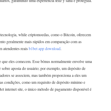
uários, garantindo uma experiência feliz y sana e protegida.
 tecnologia, while criptomoedas, como o Bitcoin, oferecem
ento geralmente mais rápidos em comparação com as
om atendentes reais
b1bet app download
.
 de que eles comecem. Esse bônus normalmente envolve uma
sobre aposta do usuário; por exemplo, um depósito de
gadores se associem, mas também proporciona a eles um
tas condições, como um requisito de depósito mínimo e
Bet internet site, o único método de pagamento disponível é