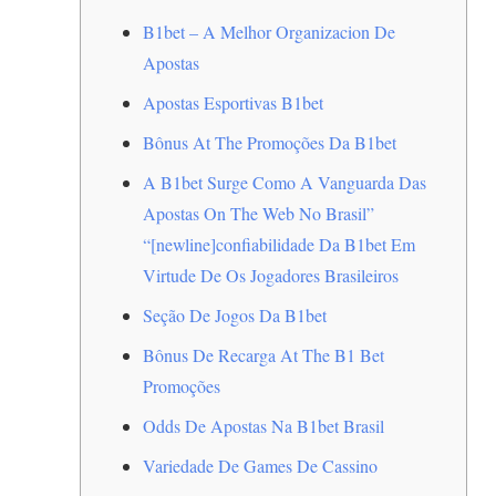
B1bet – A Melhor Organizacion De
Apostas
Apostas Esportivas B1bet
Bônus At The Promoções Da B1bet
A B1bet Surge Como A Vanguarda Das
Apostas On The Web No Brasil”
“[newline]confiabilidade Da B1bet Em
Virtude De Os Jogadores Brasileiros
Seção De Jogos Da B1bet
Bônus De Recarga At The B1 Bet
Promoções
Odds De Apostas Na B1bet Brasil
Variedade De Games De Cassino