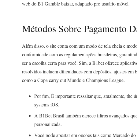
web do B1 Gamble baixar, adaptado pro usuário móvel.
Métodos Sobre Pagamento D
Além disso, o site conta com um modo de tela cheia e modo c
conformidade com as regulamentações brasileiras, garantin
ser a escolha certa para você. Sim, a B1bet oferece aplicat
resolvidos incluem dificuldades com depósitos, ajustes em 
como a Copa carry out Mundo e Champions League.
Por fim, É importante ressaltar que, atualmente, the
systems iOS.
A B1Bet Brasil também oferece filtros avançados que
personalizada.
Você pode apostar em opções tais como Mercado do 