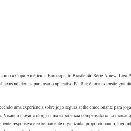
 como a Copa América, a Eurocopa, to Brasileirão Série A new, Liga Po
taxas adicionais para usar o aplicativo B1 Bet; é uma extensão gratuit
recendo uma experiência sobre jogo segura at the emocionante para joga
. Visando inovar e otorgar uma experiência compensatorio no mercado d
mente responsiva e extremamente organizada, proporcionando, logo mhh