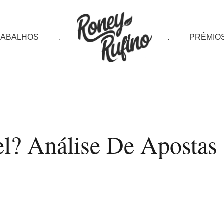
RABALHOS
.
.
PRÊMIO
l? Análise De Apostas