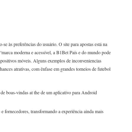
se às preferências do usuário. O site para apostas está na
” “marca moderna e acessível, a B1Bet País e do mundo pode
dispositivos móveis. Alguns exemplos de inconveniencias
ances atrativas, com ênfase em grandes torneios de futebol
 de boas-vindas at the de um aplicativo para Android
e fornecedores, transformando a experiência ainda mais