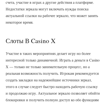
счета, участие в играх а другие действия а платформе.
Недостатки зеркала могут включать нужды поиска
актуальной ссылки на рабочее зеркало, что может занять
некоторое время.
Слоты В Casino X
Участие в таких мероприятиях делает игру но более
интересной только динамичной. Играть а деньги в Casino
X — только не только занимательную процесс, но а
реальная возможность получить. Игрокам рекомендуется
создать закладки на надежнейшие источники зеркал,
этого в случае следует быстро находить рабочую ссылку
и продолжаю игру. Актуальное зеркало позволяет обойти
блокировки и получить полную доступ ко обо функциям