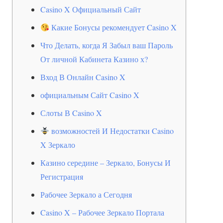
Casino X Официальный Сайт
Какие Бонусы рекомендует Casino X
Что Делать, когда Я Забыл ваш Пароль
От личной Кабинета Казино х?
Вход В Онлайн Casino X
официальным Сайт Casino X
Слоты В Casino X
возможностей И Недостатки Casino
X Зеркало
Казино середине – Зеркало, Бонусы И
Регистрация
Рабочее Зеркало а Сегодня
Casino X – Рабочее Зеркало Портала