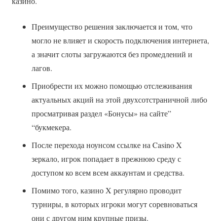
казино.
Преимущество решения заключается и том, что
могло не влияет и скорость подключения интернета,
а значит слоты загружаются без промедлений и
лагов.
Приобрести их можно помощью отслеживания
актуальных акций на этой двухсотстраничной либо
просматривая раздел «Бонусы» на сайте”
“букмекера.
После перехода ноунсом ссылке на Casino X
зеркало, игрок попадает в прежнюю среду с
доступом ко всем всем аккаунтам и средства.
Помимо того, казино X регулярно проводит
турниры, в которых игроки могут соревноваться
они с другом ним крупные призы.