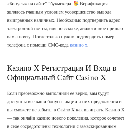
«Бонусы» на сайте” “букмекера.
Верификация
являлось главным условием усовершенство вывода
выигранных наличных. Необходимо подтвердить адрес
электронной почты, идя по ссылке, аналогичное пришло
вам а почту. После только нужно подтвердить номер
телефона с помощи СМС-кода
казино х
.
Казино Х Регистрация И Вход в
Официальный Сайт Casino X
Если пребезбожно выполнили её верно, вам будут
доступны все ваши бонусы, акции и них предложения и
вы сможете не забыть, в Casino X как выиграть. Казино Х
— так онлайн казино нового поколения, которое сочетает
в себе сосредоточены технологии с замаскированным