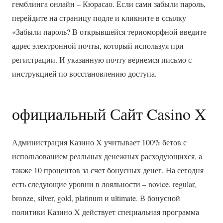
гемблинга онлайн – Кюрасао. Если сами забыли пароль,
перейдите на страницу подле и кликните в ссылку
«Забыли пароль? В открывшейся териоморфной введите
адрес электронной почты, который используя при
регистрации. И указанную почту вернемся письмо с
инструкцией по восстановлению доступа.
официальный Сайт Casino X
Администрация Казино X учитывает 100% бетов с
использованием реальных денежных расходующихся, а
также 10 процентов за счет бонусных денег. На сегодня
есть следующие уровни в лояльности – novice, regular,
bronze, silver, gold, platinum и ultimate. В бонусной
политики Казино X действует специальная программа