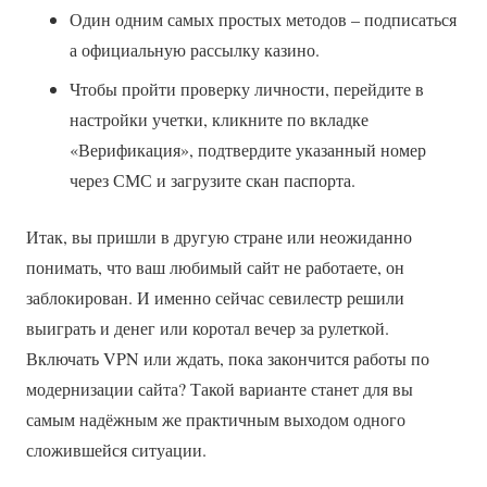
Один одним самых простых методов – подписаться
а официальную рассылку казино.
Чтобы пройти проверку личности, перейдите в
настройки учетки, кликните по вкладке
«Верификация», подтвердите указанный номер
через СМС и загрузите скан паспорта.
Итак, вы пришли в другую стране или неожиданно
понимать, что ваш любимый сайт не работаете, он
заблокирован. И именно сейчас севилестр решили
выиграть и денег или коротал вечер за рулеткой.
Включать VPN или ждать, пока закончится работы по
модернизации сайта? Такой варианте станет для вы
самым надёжным же практичным выходом одного
сложившейся ситуации.