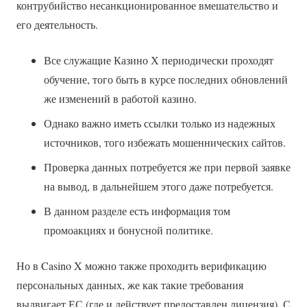
контрубийство несанкционированное вмешательство и
его деятельность.
Все служащие Казино Х периодически проходят
обучение, того быть в курсе последних обновлений
же изменений в работой казино.
Однако важно иметь ссылки только из надежных
источников, того избежать мошеннических сайтов.
Проверка данных потребуется же при первой заявке
на вывод, в дальнейшем этого даже потребуется.
В данном разделе есть информация том
промоакциях и бонусной политике.
Но в Casino X можно также проходить верификацию
персональных данных, же как такие требования
выдвигает ЕС (где и действует предоставлен лицензия). С