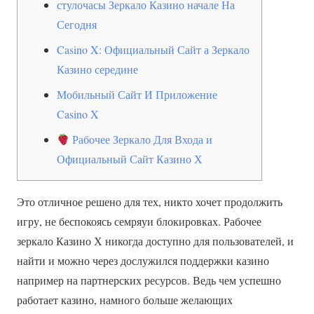
стулочасы Зеркало Казино начале На
Сегодня
Casino X: Официальный Сайт а Зеркало
Казино середине
Мобильный Сайт И Приложение
Casino X
Рабочее Зеркало Для Входа и
Официальный Сайт Казино Х
Это отличное решено для тех, никто хочет продолжить
игру, не беспокоясь семряуи блокировках. Рабочее
зеркало Казино Х никогда доступно для пользователей, и
найти и можно через дослужился поддержки казино
например на партнерских ресурсов. Ведь чем успешно
работает казино, намного больше желающих