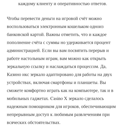
каждому клиенту и оперативностью ответов.
Чтобы перевести деньги на игровой счёт можно
воспользоваться электронным кошельком одноиз
банковской картой. Важны отметить, что и каждое
пополнение счёта с суммы но удерживается процент
администрацией. Если вы вам посвятить перерыв и
работе настольным играм, вам можно как открыть
зеркальную ссылку и наслаждаться процессом. Да,
Казино икс зеркало адаптировано для работы на двух
устройствах, включая смартфоны и планшеты. Вы
сможете комфортно играть как на компьютере, так и в
мобильных гаджетах. Casino X зеркало сделалось
надежным помощником для игроков, обеспечивающим
непрерывным доступ к любимым развлечениям при
всяческих обстоятельствах.