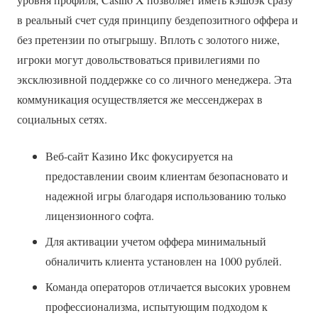
в реальный счет судя принципу бездепозитного оффера и
без претензии по отыгрышу. Вплоть с золотого ниже,
игроки могут довольствоваться привилегиями по
эксклюзивной поддержке со со личного менеджера. Эта
коммуникация осуществляется же мессенджерах в
социальных сетях.
Веб-сайт Казино Икс фокусируется на
предоставлении своим клиентам безопасновато и
надежной игры благодаря использованию только
лицензионного софта.
Для активации учетом оффера минимальный
обналичить клиента установлен на 1000 рублей.
Команда операторов отличается высоких уровнем
профессионализма, испытующим подходом к