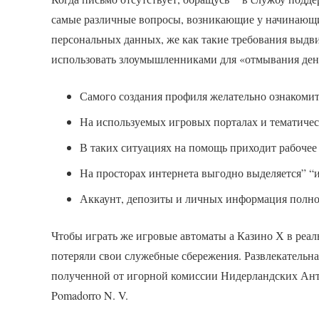
самые различные вопросы, возникающие у начинающи
персональных данных, же как такие требования выдвиг
использовать злоумышленниками для «отмывания денег
Самого создания профиля желательно ознакоми
На используемых игровых порталах и тематичес
В таких ситуациях на помощь приходит рабочее
На просторах интернета выгодно выделяется” “
Аккаунт, депозиты и личных информация полнос
Чтобы играть же игровые автоматы а Казино Х в реал
потеряли свои служебные сбережения. Развлекательн
полученной от игорной комиссии Нидерландских Ант
Pomadorro N. V.