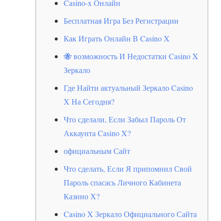
Casino-x Онлайн
Бесплатная Игра Без Регистрации
Как Играть Онлайн В Casino X
🐝 возможность И Недостатки Casino X
Зеркало
Где Найти актуальный Зеркало Casino
X На Сегодня?
Что сделали, Если Забыл Пароль От
Аккаунта Casino X?
официальным Сайт
Что сделать, Если Я припомнил Свой
Пароль спасась Личного Кабинета
Казино Х?
Casino X Зеркало Официального Сайта