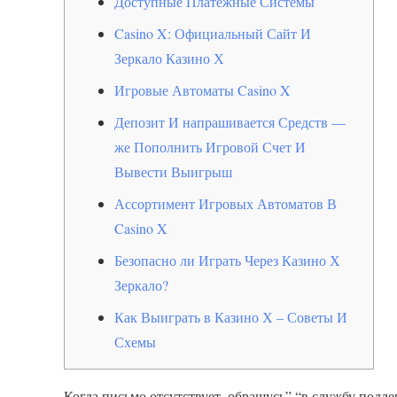
Доступные Платежные Системы
Casino X: Официальный Сайт И
Зеркало Казино Х
Игровые Автоматы Casino X
Депозит И напрашивается Средств —
же Пополнить Игровой Счет И
Вывести Выигрыш
Ассортимент Игровых Автоматов В
Casino X
Безопасно ли Играть Через Казино Х
Зеркало?
Как Выиграть в Казино Х – Советы И
Схемы
Когда письмо отсутствует, обращусь” “в службу подд