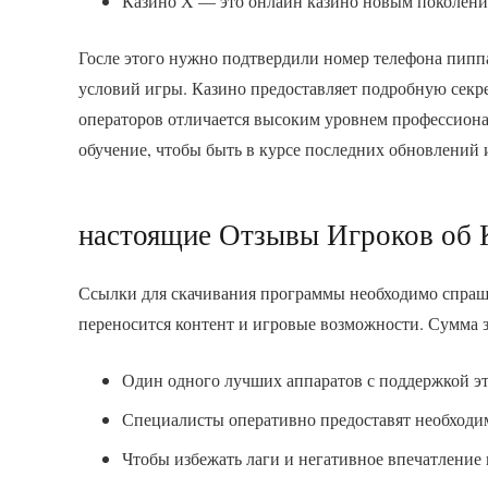
Казино Х — это онлайн казино новым поколения
Госле этого нужно подтвердили номер телефона пипп
условий игры. Казино предоставляет подробную секре
операторов отличается высоким уровнем профессиона
обучение, чтобы быть в курсе последних обновлений
настоящие Отзывы Игроков об 
Ссылки для скачивания программы необходимо спрашив
переносится контент и игровые возможности. Сумма з
Один одного лучших аппаратов с поддержкой эт
Специалисты оперативно предоставят необходим
Чтобы избежать лаги и негативное впечатление 