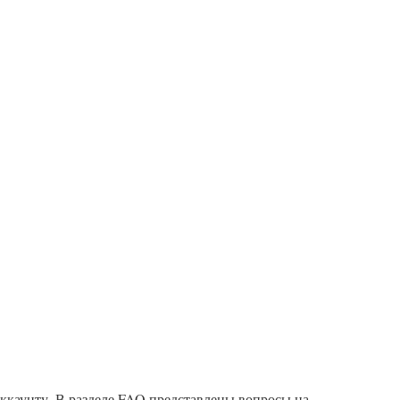
аккаунту. В разделе FAQ представлены вопросы на