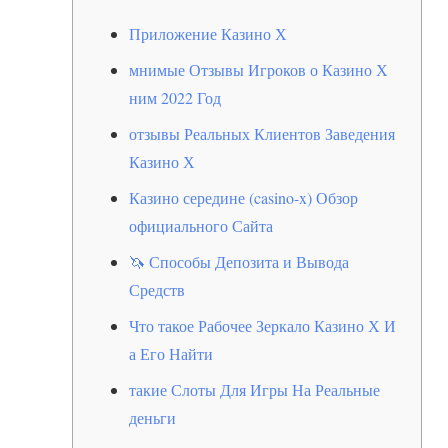
Приложение Казино Х
мнимые Отзывы Игроков о Казино Х
ним 2022 Год
отзывы Реальных Клиентов Заведения
Казино Х
Казино середине (casino-x) Обзор
официального Сайта
🦄 Способы Депозита и Вывода
Средств
Что такое Рабочее Зеркало Казино Х И
а Его Найти
такие Слоты Для Игры На Реальные
деньги