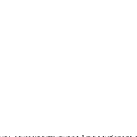
ержки – оператор привяжет электронный ящик к наработанному 