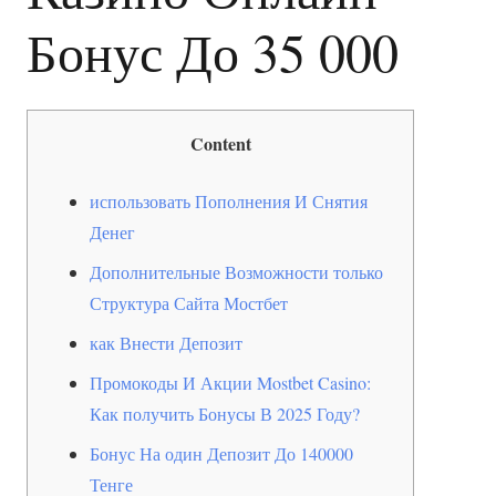
Бонус До 35 000
Content
использовать Пополнения И Снятия
Денег
Дополнительные Возможности только
Структура Сайта Мостбет
как Внести Депозит
Промокоды И Акции Mostbet Casino:
Как получить Бонусы В 2025 Году?
Бонус На один Депозит До 140000
Тенге