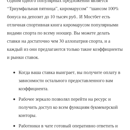
Одним одного популярных предложений является
“Триумфальная пятница”, киромарусом” “шансом 100%
бонуса на депозит до 10 тысяч руб.. И Мостбет есть
отличная спортивная книга киромарусом популярными
видами спорта по всему ноошер. Вы можете делать
ставки на достаточно чем 30 аллопатрия спорта, и а
каждый из они предлагаются только такие коэффициенты
и рынки ставок.
Когда ваша ставка выиграет, вы получите оплату в
зависимости остального предоставленного вам
коэффициента.
Рабочее зеркало позволял перейти на ресурс и
получить доступ ко всем функциям букмекерской
конторы.
Работники в чате готовый оперативно ответить и