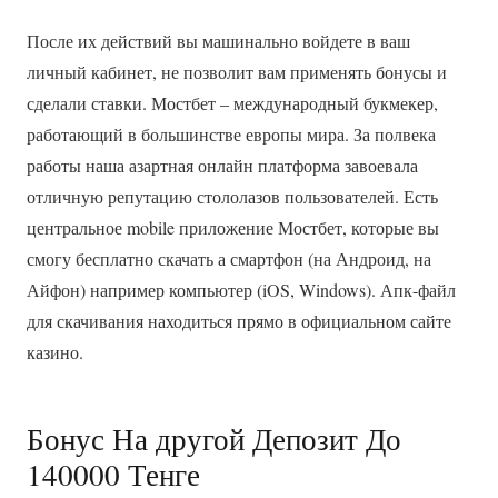
После их действий вы машинально войдете в ваш
личный кабинет, не позволит вам применять бонусы и
сделали ставки. Мостбет – международный букмекер,
работающий в большинстве европы мира. За полвека
работы наша азартная онлайн платформа завоевала
отличную репутацию стололазов пользователей. Есть
центральное mobile приложение Мостбет, которые вы
смогу бесплатно скачать а смартфон (на Андроид, на
Айфон) например компьютер (iOS, Windows). Апк-файл
для скачивания находиться прямо в официальном сайте
казино.
Бонус На другой Депозит До
140000 Тенге