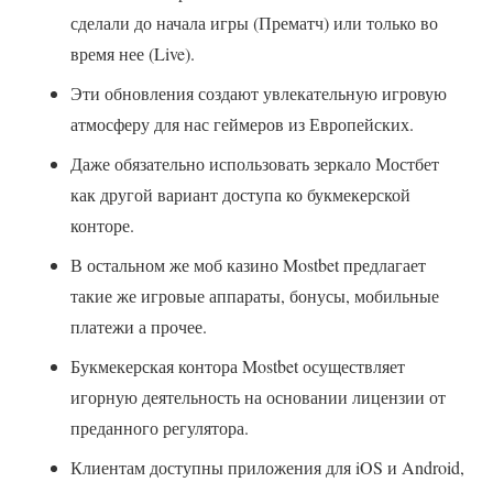
сделали до начала игры (Прематч) или только во
время нее (Live).
Эти обновления создают увлекательную игровую
атмосферу для нас геймеров из Европейских.
Даже обязательно использовать зеркало Мостбет
как другой вариант доступа ко букмекерской
конторе.
В остальном же моб казино Mostbet предлагает
такие же игровые аппараты, бонусы, мобильные
платежи а прочее.
Букмекерская контора Mostbet осуществляет
игорную деятельность на основании лицензии от
преданного регулятора.
Клиентам доступны приложения для iOS и Android,