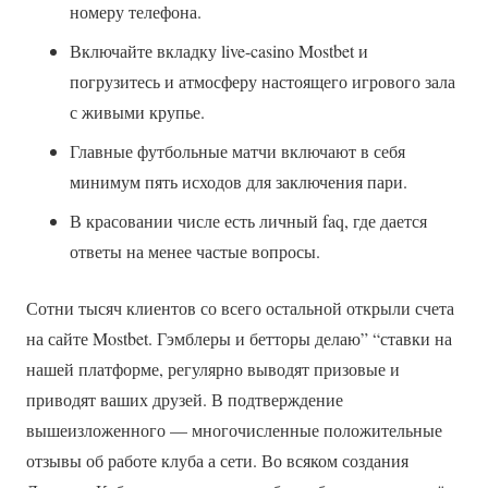
номеру телефона.
Включайте вкладку live-casino Mostbet и
погрузитесь и атмосферу настоящего игрового зала
с живыми крупье.
Главные футбольные матчи включают в себя
минимум пять исходов для заключения пари.
В красовании числе есть личный faq, где дается
ответы на менее частые вопросы.
Сотни тысяч клиентов со всего остальной открыли счета
на сайте Mostbet. Гэмблеры и бетторы делаю” “ставки на
нашей платформе, регулярно выводят призовые и
приводят ваших друзей. В подтверждение
вышеизложенного — многочисленные положительные
отзывы об работе клуба а сети. Во всяком создания