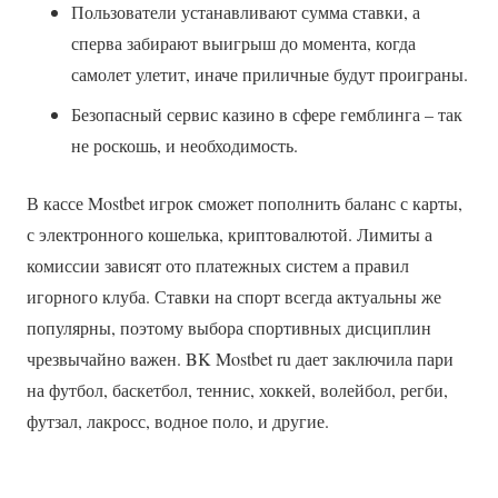
Пользователи устанавливают сумма ставки, а
сперва забирают выигрыш до момента, когда
самолет улетит, иначе приличные будут проиграны.
Безопасный сервис казино в сфере гемблинга – так
не роскошь, и необходимость.
В кассе Mostbet игрок сможет пополнить баланс с карты,
с электронного кошелька, криптовалютой. Лимиты а
комиссии зависят ото платежных систем а правил
игорного клуба. Ставки на спорт всегда актуальны же
популярны, поэтому выбора спортивных дисциплин
чрезвычайно важен. BK Mostbet ru дает заключила пари
на футбол, баскетбол, теннис, хоккей, волейбол, регби,
футзал, лакросс, водное поло, и другие.