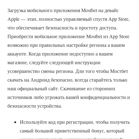
Загрузка мобильного приложения Mostbet на девайс
Apple — этап, полностью управляемый спустя App Store,
что обеспечивает безопасность и простоту доступа.
Приобрести мобильное приложение Mostbet из App Store
возможно при правильных настройке региона а вашем
аккаунте. Когда приложение недоступно а вашем
магазине, следуйте следующей инструкции
усовершенство смены региона. Дли того чтобы Мостбет
скачать на Андроид безопасно, всегда старайтесь только
наш официальный сайт. Скачивание из сторонних
источников либо угрожать вашей конфиденциальности и
безопасности устройства.
Используйте код при регистрации, чтобы получить
самый большой приветственный бонус, который