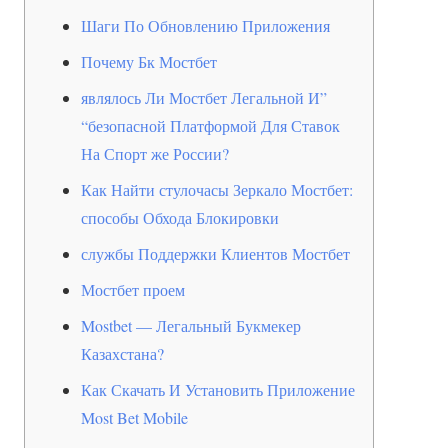
Шаги По Обновлению Приложения
Почему Бк Мостбет
являлось Ли Мостбет Легальной И”
“безопасной Платформой Для Ставок
На Спорт же России?
Как Найти стулочасы Зеркало Мостбет:
способы Обхода Блокировки
службы Поддержки Клиентов Мостбет
Мостбет проем
Mostbet — Легальный Букмекер
Казахстана?
Как Скачать И Установить Приложение
Most Bet Mobile