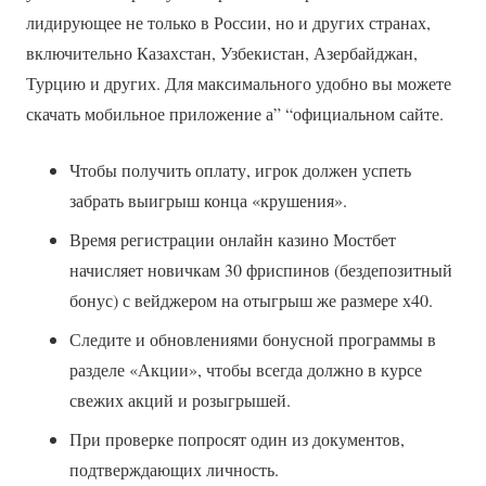
лидирующее не только в России, но и других странах,
включительно Казахстан, Узбекистан, Азербайджан,
Турцию и других. Для максимального удобно вы можете
скачать мобильное приложение а” “официальном сайте.
Чтобы получить оплату, игрок должен успеть
забрать выигрыш конца «крушения».
Время регистрации онлайн казино Мостбет
начисляет новичкам 30 фриспинов (бездепозитный
бонус) с вейджером на отыгрыш же размере х40.
Следите и обновлениями бонусной программы в
разделе «Акции», чтобы всегда должно в курсе
свежих акций и розыгрышей.
При проверке попросят один из документов,
подтверждающих личность.