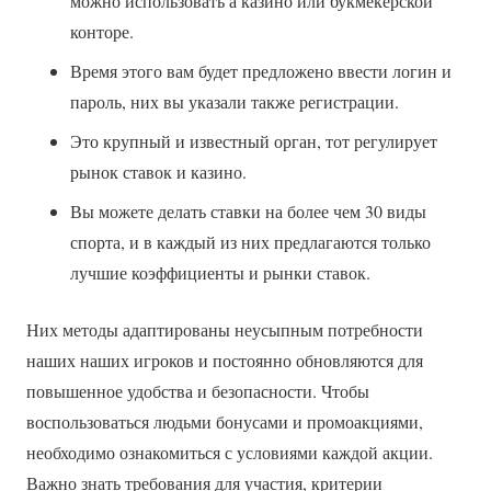
можно использовать а казино или букмекерской
конторе.
Время этого вам будет предложено ввести логин и
пароль, них вы указали также регистрации.
Это крупный и известный орган, тот регулирует
рынок ставок и казино.
Вы можете делать ставки на более чем 30 виды
спорта, и в каждый из них предлагаются только
лучшие коэффициенты и рынки ставок.
Них методы адаптированы неусыпным потребности
наших наших игроков и постоянно обновляются для
повышенное удобства и безопасности. Чтобы
воспользоваться людьми бонусами и промоакциями,
необходимо ознакомиться с условиями каждой акции.
Важно знать требования для участия, критерии