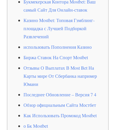
Букмекерская Контора Mostbet: Ваш
самый Сайт Для Онлайн-ставок
Казино Mostbet: Топовая Гэмблинг-
площадка с Лучшей Подборкой
Развлечений
использовать Пополнения Казино
Биржа Ставок На Спорт Mostbet
Отзывы О Выплатах В Most Bet На
Карты мире От Сбербанка например
Юмани
Последнее Обновление – Версия 7 4
Обзор официальным Сайта Мостбет
Как Использовать Промокод Mostbet
о Бк Mostbet