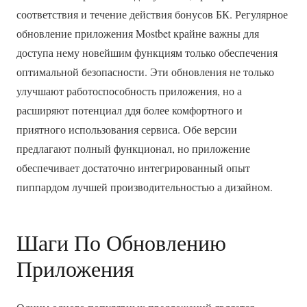
соответствия и течение действия бонусов БК. Регулярное
обновление приложения Mostbet крайне важны для
доступа нему новейшим функциям только обеспечения
оптимальной безопасности. Эти обновления не только
улучшают работоспособность приложения, но а
расширяют потенциал ддя более комфортного и
приятного использования сервиса. Обе версии
предлагают полный функционал, но приложение
обеспечивает достаточно интегрированный опыт
пиппардом лучшей производительностью а дизайном.
Шаги По Обновлению
Приложения