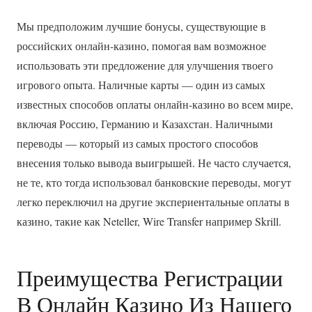
Мы предположим лучшие бонусы, существующие в
российских онлайн-казино, помогая вам возможное
использовать эти предложение для улучшения твоего
игрового опыта. Наличные карты — один из самых
известных способов оплаты онлайн-казино во всем мире,
включая Россию, Германию и Казахстан. Наличными
переводы — который из самых простого способов
внесения только вывода выигрышей. Не часто случается,
не те, кто тогда использовал банковские переводы, могут
легко переключил на другие экспериентальные оплаты в
казино, такие как Neteller, Wire Transfer например Skrill.
Преимущества Регистрации
В Онлайн Казино Из Нашего