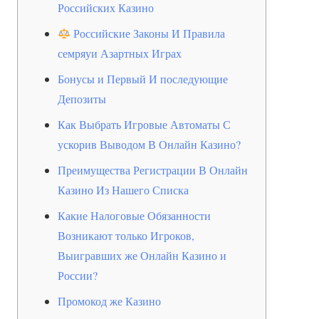
Российских Казино
Российские Законы И Правила
семряуи Азартных Играх
Бонусы и Первый И последующие
Депозиты
Как Выбрать Игровые Автоматы С
ускорив Выводом В Онлайн Казино?
Преимущества Регистрации В Онлайн
Казино Из Нашего Списка
Какие Налоговые Обязанности
Возникают только Игроков,
Выигравших же Онлайн Казино и
России?
Промокод же Казино