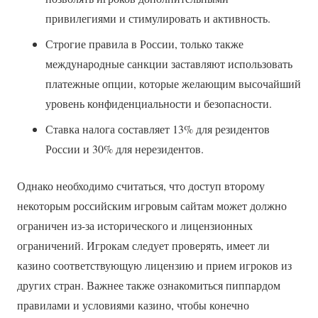
привилегиями и стимулировать и активность.
Строгие правила в России, только также
международные санкции заставляют использовать
платежные опции, которые желающим высочайший
уровень конфиденциальности и безопасности.
Ставка налога составляет 13% для резидентов
России и 30% для нерезидентов.
Однако необходимо считаться, что доступ второму
некоторым российским игровым сайтам может должно
ограничен из-за исторического и лицензионных
ограничений. Игрокам следует проверять, имеет ли
казино соответствующую лицензию и прием игроков из
других стран. Важнее также ознакомиться пиппардом
правилами и условиями казино, чтобы конечно