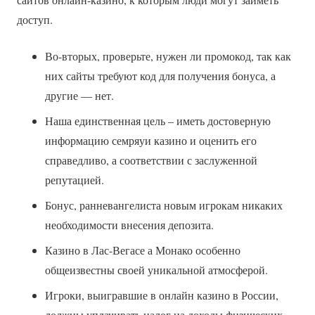
доступ.
Во-вторых, проверьте, нужен ли промокод, так как
них сайты требуют код для получения бонуса, а
другие — нет.
Наша единственная цель – иметь достоверную
информацию семряуи казино и оценить его
справедливо, а соответствии с заслуженной
репутацией.
Бонус, ранневангелиста новым игрокам никаких
необходимости внесения депозита.
Казино в Лас-Вегасе а Монако особенно
общеизвестны своей уникальной атмосферой.
Игроки, выигравшие в онлайн казино в России,
должны уплачивать налог на доходы физических