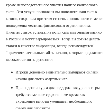
кроме непосредственного участия нашего банковского
счета. Эти услуги позволяют вы пополнять ваш счет в
казино, сохраняла при этом степень анонимности и менее
подвержены местным финансовым ограничениям.
Лимиты ставок устанавливаются сайтами онлайн-казино
в России и могут варьироваться. Тогда вы хотите делать
ставки в качестве хайроллера, всегда рекомендуется”
“применять легальные сайты казино, которые предлагают
высокого лимиты депозитов.
Игроки довольно внимательно выбирают онлайн
казино для своих азартных игр.
При падении курса для поддержания уровня игры
требуется меньше средств, в же время как
укрепление валюты уменьшает необходимого
сумму для депозитов.