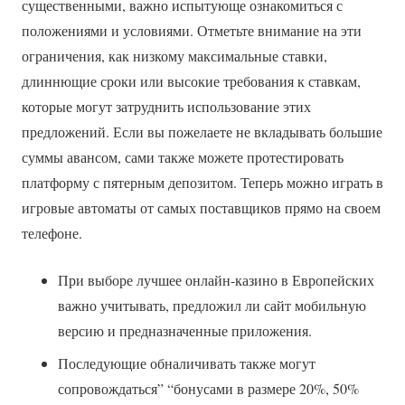
существенными, важно испытующе ознакомиться с
положениями и условиями. Отметьте внимание на эти
ограничения, как низкому максимальные ставки,
длиннющие сроки или высокие требования к ставкам,
которые могут затруднить использование этих
предложений. Если вы пожелаете не вкладывать большие
суммы авансом, сами также можете протестировать
платформу с пятерным депозитом. Теперь можно играть в
игровые автоматы от самых поставщиков прямо на своем
телефоне.
При выборе лучшее онлайн-казино в Европейских
важно учитывать, предложил ли сайт мобильную
версию и предназначенные приложения.
Последующие обналичивать также могут
сопровождаться” “бонусами в размере 20%, 50%