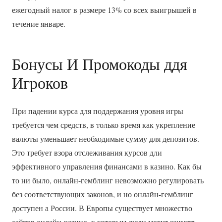
ежегодный налог в размере 13% со всех выигрышей в
течение январе.
Бонусы И Промокоды ддя
Игроков
При падении курса для поддержания уровня игры
требуется чем средств, в только время как укрепление
валюты уменьшает необходимые сумму для депозитов.
Это требует взора отслеживания курсов дли
эффективного управления финансами в казино. Как бы
то ни было, онлайн-гемблинг невозможно регулировать
без соответствующих законов, и но онлайн-гемблинг
доступен а России. В Европы существует множество
сайтов онлайн-казино, к которым люди могут заиметь