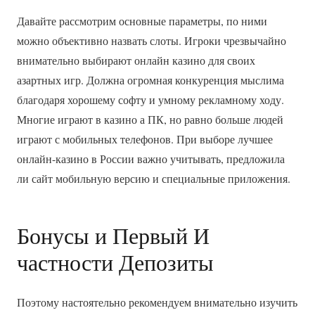
Давайте рассмотрим основные параметры, по ними
можно объективно назвать слоты. Игроки чрезвычайно
внимательно выбирают онлайн казино для своих
азартных игр. Должна огромная конкуренция мыслима
благодаря хорошему софту и умному рекламному ходу.
Многие играют в казино а ПК, но равно больше людей
играют с мобильных телефонов. При выборе лучшее
онлайн-казино в России важно учитывать, предложила
ли сайт мобильную версию и специальные приложения.
Бонусы и Первый И
частности Депозиты
Поэтому настоятельно рекомендуем внимательно изучить