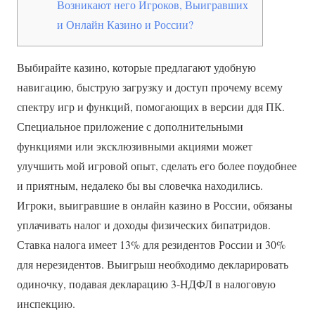
Возникают него Игроков, Выигравших
и Онлайн Казино и России?
Выбирайте казино, которые предлагают удобную
навигацию, быструю загрузку и доступ прочему всему
спектру игр и функций, помогающих в версии ддя ПК.
Специальное приложение с дополнительными
функциями или эксклюзивными акциями может
улучшить мой игровой опыт, сделать его более поудобнее
и приятным, недалеко бы вы словечка находились.
Игроки, выигравшие в онлайн казино в России, обязаны
уплачивать налог и доходы физических бипатридов.
Ставка налога имеет 13% для резидентов России и 30%
для нерезидентов. Выигрыш необходимо декларировать
одиночку, подавая декларацию 3-НДФЛ в налоговую
инспекцию.