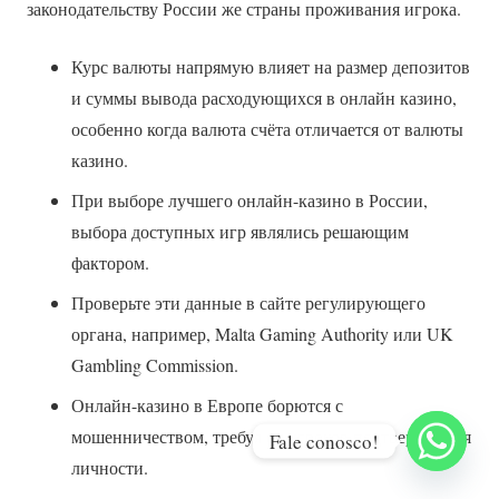
законодательству России же страны проживания игрока.
Курс валюты напрямую влияет на размер депозитов
и суммы вывода расходующихся в онлайн казино,
особенно когда валюта счёта отличается от валюты
казино.
При выборе лучшего онлайн-казино в России,
выбора доступных игр являлись решающим
фактором.
Проверьте эти данные в сайте регулирующего
органа, например, Malta Gaming Authority или UK
Gambling Commission.
Онлайн-казино в Европе борются с
мошенничеством, требуя от игроков подтверждения
Fale conosco!
личности.