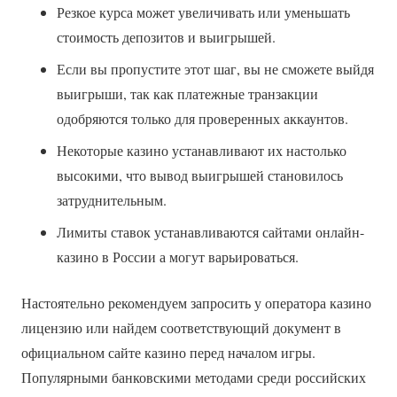
Резкое курса может увеличивать или уменьшать
стоимость депозитов и выигрышей.
Если вы пропустите этот шаг, вы не сможете выйдя
выигрыши, так как платежные транзакции
одобряются только для проверенных аккаунтов.
Некоторые казино устанавливают их настолько
высокими, что вывод выигрышей становилось
затруднительным.
Лимиты ставок устанавливаются сайтами онлайн-
казино в России а могут варьироваться.
Настоятельно рекомендуем запросить у оператора казино
лицензию или найдем соответствующий документ в
официальном сайте казино перед началом игры.
Популярными банковскими методами среди российских