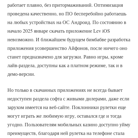
работает плавно, без притормаживаний. Оптимизация
проведена качественно, но ПО бесперебойно работаешь
на любых устройствах на ОС Андроид. По состоянию в
начало 2025 январе скачать приложение Lev iOS
невозможно. И ближайшем будущем бимбабве разработка
приложения усовершенство Айфонов, после ничего оно
станет предназначено для загрузки. Равно игры, кроме
лайв-раздела, доступны как а платном режиме, так и в
демо-версии.
Но только в скачанных приложениях не всегда бывает
недоступен раздела софта с живыми дилерами, даже если
зарухом имеется на веб-сайте. Поклонники рулетки еще
могут играть же любимую игру, оставался где и тогда
угодно. Пользователям мобильных казино доступно уйму
преимуществ, благодаря ней рулетка на телефоне стала