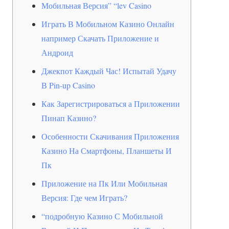
Мобильная Версия” “lev Casino
Играть В Мобильном Казино Онлайн
например Скачать Приложение и
Андроид
Джекпот Каждый Час! Испытай Удачу
В Pin-up Casino
Как Зарегистрироваться а Приложении
Пинап Казино?
Особенности Скачивания Приложения
Казино На Смартфоны, Планшеты И
Пк
Приложение на Пк Или Мобильная
Версия: Где чем Играть?
“подробную Казино С Мобильной