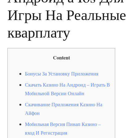
Игры На Реальные
кварплату
Content
Бонусы За Установку Приложения
Скачать Казино На Андроид – Играть В
Мобильной Версии Онлайн
Скачивание Приложения Казино На
Айфон
Мобильная Версия Пинап Казино –
вход И Регистрация