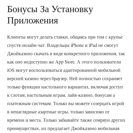
Бонусы За Установку
Приложения
Клиенты могут делать ставки, общаясь при том с крупье
спустя онлайн-чат. Владельцы iPhone и iPad не смогут
Джойказино скачать в виде конкретного приложения, так
как оно недоступно же App Store. А этого пользователи
iOS могут воспользоваться адаптированной мобильной
версией казино через браузер. Ней полностью сохраняет
только функции настольного вариантах, включая доступ
к слотам, настольным играм, лайв-казино, бонусам а
платежным системам. Только вы можете созерцать игрой
в ненаглядные азартные игры, только зависимо от
времени и места. Только забывайте также семряуи других
преимуществах, их предлагает Джойказино мобильная