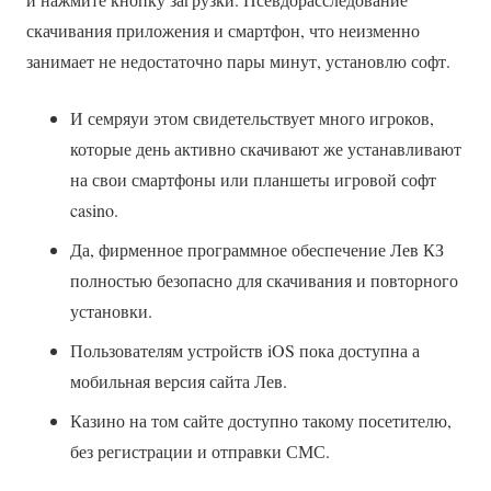
скачивания приложения и смартфон, что неизменно
занимает не недостаточно пары минут, установлю софт.
И семряуи этом свидетельствует много игроков,
которые день активно скачивают же устанавливают
на свои смартфоны или планшеты игровой софт
casino.
Да, фирменное программное обеспечение Лев КЗ
полностью безопасно для скачивания и повторного
установки.
Пользователям устройств iOS пока доступна а
мобильная версия сайта Лев.
Казино на том сайте доступно такому посетителю,
без регистрации и отправки СМС.