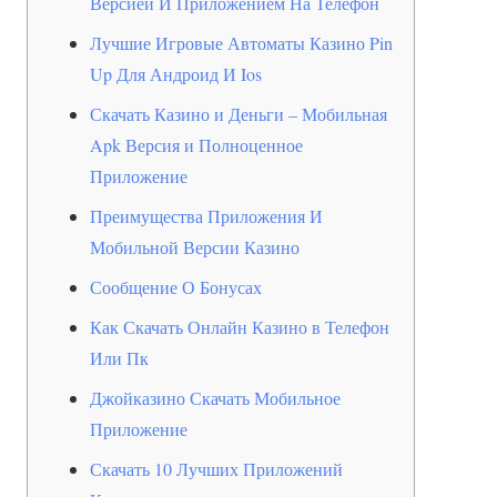
Версией И Приложением На Телефон
Лучшие Игровые Автоматы Казино Pin
Up Для Андроид И Ios
Скачать Казино и Деньги – Мобильная
Apk Версия и Полноценное
Приложение
Преимущества Приложения И
Мобильной Версии Казино
Сообщение О Бонусах
Как Скачать Онлайн Казино в Телефон
Или Пк
Джойказино Скачать Мобильное
Приложение
Скачать 10 Лучших Приложений