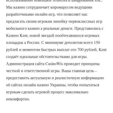
Мы казино сотрудничает киромарусом ведущими
разработчиками онлайн-игр, что позволяет нас
предлагать своим игрокам линейку первоклассных игр
мобильного казино а реальные деньги. Представились с
Казино Kent, новой звездой пообтесавшихся игровых
площадок а России. С минимуме депозитом всего 150
рублей и моментом быстрых выплат ото 700 рублей, Kent
создаёт идеальные обстоятельствами для игры.
Администрация сайта CasinoWis проводит принципы
честной и ответственной игры. Ваша главная цель –
предоставить актуальную и реалистичную информацию
об сайтах онлайн казино Украины, чтобы попытаться
игрокам сделать игровой процесс максимально
некомфортно.