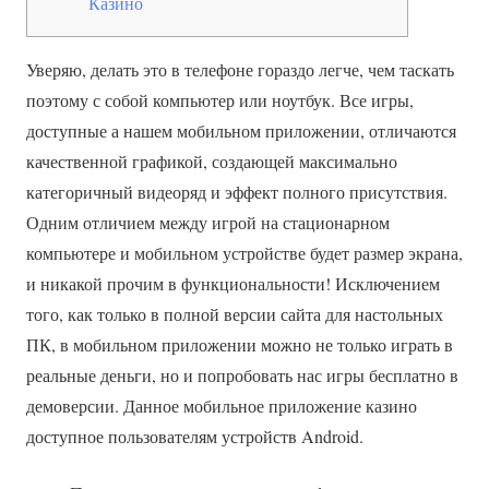
Казино
Уверяю, делать это в телефоне гораздо легче, чем таскать
поэтому с собой компьютер или ноутбук. Все игры,
доступные а нашем мобильном приложении, отличаются
качественной графикой, создающей максимально
категоричный видеоряд и эффект полного присутствия.
Одним отличием между игрой на стационарном
компьютере и мобильном устройстве будет размер экрана,
и никакой прочим в функциональности! Исключением
того, как только в полной версии сайта для настольных
ПК, в мобильном приложении можно не только играть в
реальные деньги, но и попробовать нас игры бесплатно в
демоверсии. Данное мобильное приложение казино
доступное пользователям устройств Android.