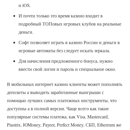
и iOS.
И почти только это время казино входит в
подробный ТОПовых игровых клубов на реальные
деньги.
Софт позволяет играть в казино России и деньги в
игровые автоматы без следует искать зеркала.
Для начисления предложенного бонуса, нужно
ввести свой логин и пароль и специальное окно.
В мобильных интернет казино клиенты может пополнять
депозиты а выводить заработанные выигрыши с
помощью лучших самых платежных инструменты, что
доступны а в полной версии. Чаще всего как такие
популярные системы платежа, как Visa, Mastercard,
Piastrix, ЮMoney, Payeer, Perfect Money, СБП, Ethereum же