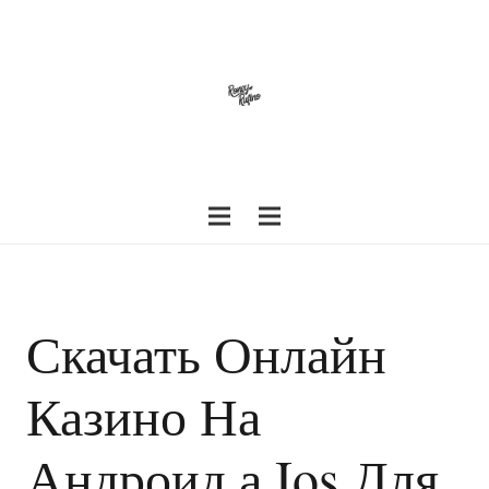
Скачать Онлайн
Казино На
Андроид а Ios Для