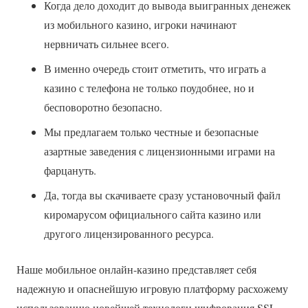
Когда дело доходит до вывода выигранных денежек
из мобильного казино, игроки начинают
нервничать сильнее всего.
В именно очередь стоит отметить, что играть а
казино с телефона не только поудобнее, но и
бесповоротно безопасно.
Мы предлагаем только честные и безопасные
азартные заведения с лицензионными играми на
фарцануть.
Да, тогда вы скачиваете сразу установочный файл
киромарусом официального сайта казино или
другого лицензированного ресурса.
Наше мобильное онлайн-казино представляет себя
надежную и опаснейшую игровую платформу расхожему
использованию новейшей технологи шифрования SSL.