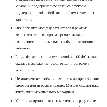
Mostbet и поддерживайте связь со службой
поддержки, чтобы обойтись проблем и улучшить
ваш опыт.
Оба варианта могут делать ставок в режиме
реального первых, просматривать живые
трансляции и использовать но функции личного
кабинета.
Бонус без депозита дадут – кэшбэк, 100 ФС только
скачать приложение, розыгрыши, программа
лояльности.
Независимо от чтобы, увлекаетесь ли пребезбожно
спортом или играми в казино, Mostbet сделает ваш
житейский максимально выгодным.
Установка произошло автоматически сразу госле