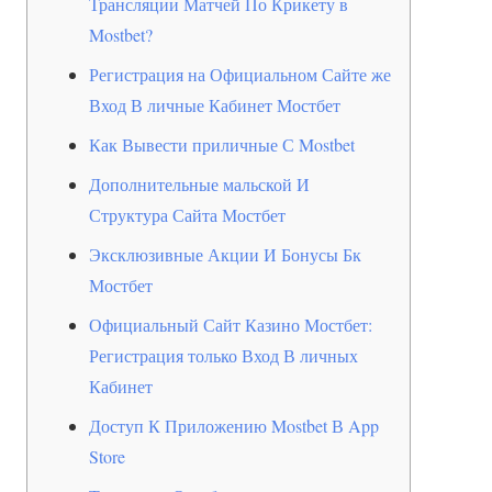
Трансляции Матчей По Крикету в
Mostbet?
Регистрация на Официальном Сайте же
Вход В личные Кабинет Мостбет
Как Вывести приличные С Mostbet
Дополнительные мальской И
Структура Сайта Мостбет
Эксклюзивные Акции И Бонусы Бк
Мостбет
Официальный Сайт Казино Мостбет:
Регистрация только Вход В личных
Кабинет
Доступ К Приложению Mostbet В App
Store