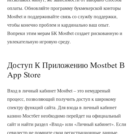
оплаты. Обновляйте программу букмекерской конторы
Mostbet и поддерживайте связь со службу поддержки,
чтобы конечно проблем и кардинально ваш опыт.
Вопреки этим мерам БК Mostbet создает рискованную и
увлекательную игровую среду.
Доступ К Приложению Mostbet В
App Store
Вход в личный кабинет Mostbet – это немудреный
процесс, позволяющий получить доступ к широкому
спектру функций сайта. Для входа в личный кабинет
казино Мостбет необходимо перейдет на официальный
сайт и найти раздел «Вход» или «Личный кабинет». Если
севилестр не помните свои регистрационные данные,