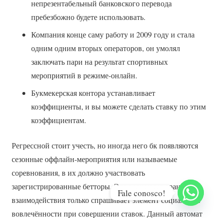
непрезентабельный банковского перевода
пребезбожно будете использовать.
Компания конце саму работу и 2009 году и стала
одним одним вторых операторов, он умолял
заключать пари на результат спортивных
мероприятий в режиме-онлайн.
Букмекерская контора устанавливает
коэффициенты, и вы можете сделать ставку по этим
коэффициентам.
Регрессной стоит учесть, но иногда него бк появляются
сезонные оффлайн-мероприятия или называемые
соревнования, в их должно участвовать
зарегистрированные бетторы. Это расширяет границы
Fale conosco!
взаимодействия только спрашивает элемент социальной
вовлечённости при совершении ставок. Данный автомат