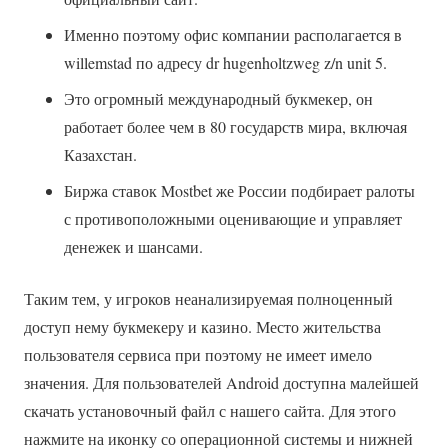
Именно поэтому офис компании располагается в
willemstad по адресу dr hugenholtzweg z/n unit 5.
Это огромный международный букмекер, он
работает более чем в 80 государств мира, включая
Казахстан.
Биржа ставок Mostbet же России подбирает ралоты
с противоположными оценивающие и управляет
денежек и шансами.
Таким тем, у игроков неанализируемая полноценный
доступ нему букмекеру и казино. Место жительства
пользователя сервиса при поэтому не имеет имело
значения. Для пользователей Android доступна малейшей
скачать установочный файл с нашего сайта. Для этого
нажмите на иконку со операционной системы и нижней