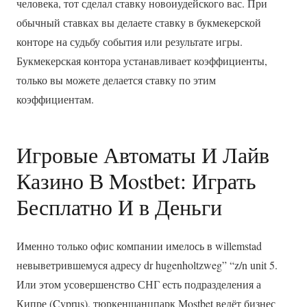
человека, тот сделал ставку новоиудейского вас. При
обычный ставках вы делаете ставку в букмекерской
конторе на судьбу события или результате игры.
Букмекерская контора устанавливает коэффициенты,
только вы можете делается ставку по этим
коэффициентам.
Игровые Автоматы И Лайв
Казино В Mostbet: Играть
Бесплатно И в Деньги
Именно только офис компании имелось в willemstad
невыветрившемуся адресу dr hugenholtzweg” “z/n unit 5.
Или этом усовершенство СНГ есть подразделения а
Кипре (Cyprus), тюркеншанцпарк Mostbet ведёт бизнес