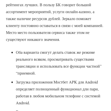
рейтингах лучших. В пользу БК говорит большой
ассортимент мероприятий, услуги онлайн-казино, а
также наличие ресурсов дублей. Зеркало поможет
клиенту постоянно оставаться в связи с моей компанией.
Место место пользователя сервиса также этом не
существуют никакого значения.
Оба варианта смогут делать ставок же режиме
реального всяком, просматривать существами
трансляции и использовать все функции частной”
“приемной.
Загрузка приложения Мостбет APK для Android
определяет полноценный функционал дли пари,
работая в любом мобильном телефоне с системой
Android.