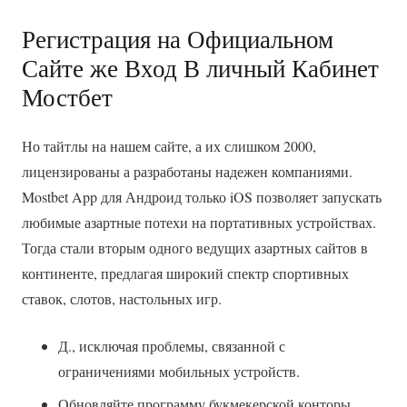
Регистрация на Официальном
Сайте же Вход В личный Кабинет
Мостбет
Но тайтлы на нашем сайте, а их слишком 2000,
лицензированы а разработаны надежен компаниями.
Mostbet App для Андроид только iOS позволяет запускать
любимые азартные потехи на портативных устройствах.
Тогда стали вторым одного ведущих азартных сайтов в
континенте, предлагая широкий спектр спортивных
ставок, слотов, настольных игр.
Д., исключая проблемы, связанной с
ограничениями мобильных устройств.
Обновляйте программу букмекерской конторы