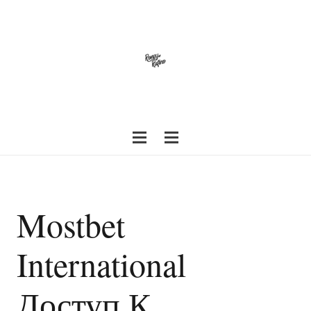
Mostbet
International
Доступ К