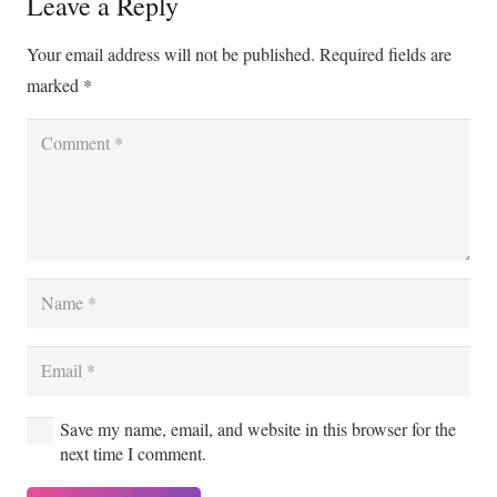
Leave a Reply
Your email address will not be published.
Required fields are
marked
*
Save my name, email, and website in this browser for the
next time I comment.