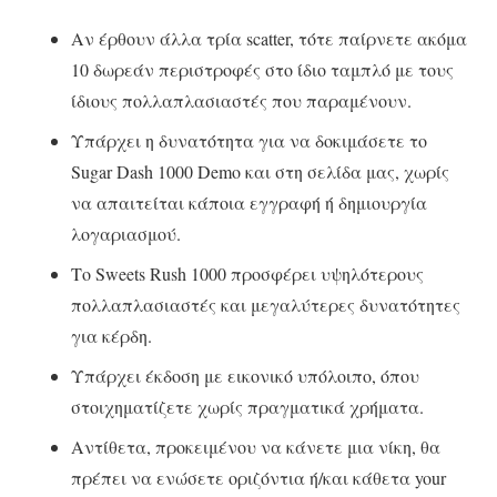
Αν έρθουν άλλα τρία scatter, τότε παίρνετε ακόμα
10 δωρεάν περιστροφές στο ίδιο ταμπλό με τους
ίδιους πολλαπλασιαστές που παραμένουν.
Υπάρχει η δυνατότητα για να δοκιμάσετε το
Sugar Dash 1000 Demo και στη σελίδα μας, χωρίς
να απαιτείται κάποια εγγραφή ή δημιουργία
λογαριασμού.
Το Sweets Rush 1000 προσφέρει υψηλότερους
πολλαπλασιαστές και μεγαλύτερες δυνατότητες
για κέρδη.
Υπάρχει έκδοση με εικονικό υπόλοιπο, όπου
στοιχηματίζετε χωρίς πραγματικά χρήματα.
Αντίθετα, προκειμένου να κάνετε μια νίκη, θα
πρέπει να ενώσετε οριζόντια ή/και κάθετα your