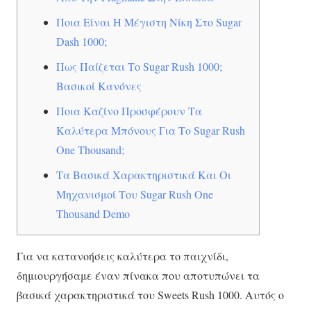
Ποια Είναι Η Μέγιστη Νίκη Στο Sugar
Dash 1000;
Πως Παίζεται Το Sugar Rush 1000;
Βασικοί Κανόνες
Ποια Καζίνο Προσφέρουν Τα
Καλύτερα Μπόνους Για Το Sugar Rush
One Thousand;
Τα Βασικά Χαρακτηριστικά Και Οι
Μηχανισμοί Του Sugar Rush One
Thousand Demo
Για να κατανοήσεις καλύτερα το παιχνίδι,
δημιουργήσαμε έναν πίνακα που αποτυπώνει τα
βασικά χαρακτηριστικά του Sweets Rush 1000. Αυτός ο