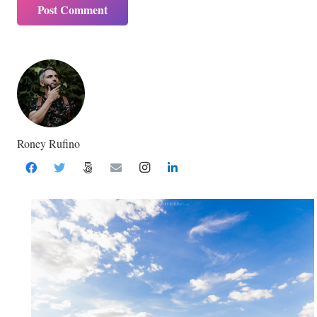
Post Comment
Roney Rufino