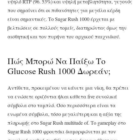
υψηλό RTP (96. 53%) και υψηλή μεταβλητότητα, γεγονός
που σημαίνει ότι οι πιθανότητες για μεγάλα κέρδη
είναι σημαντικές. Το Sugar Rush 1000 έρχεται με
βελτιώσεις σε πολλούς τομείς, διατηρώντας όμως την
αισθητική και τον πυρήνα του αρχικού παιχνιδιού.
Πώς Μπορώ Να Παίξω Το
Glucose Rush 1000 Δωρεάν;
Αντίθετα, προκειμένου να κάνετε μια νίκη, θα πρέπει
να ενώσετε οριζόντια ή/και κάθετα five συνολικά
σύμβολα στο ταμπλό. Όσο περισσότερα είναι τα
ενωμένα σύμβολα, τόσο μεγαλύτερη και η αξία της
πληρωμής στο Sugar Rush multitude of. Το gameplay στο
Sugar Rush 1000 φρουτάκι διαμορφώνεται με τον