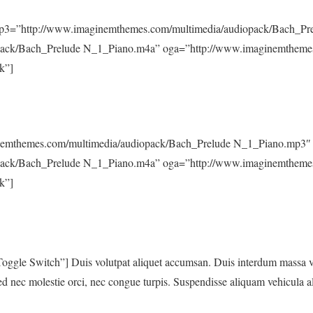
1″ mp3=”http://www.imaginemthemes.com/multimedia/audiopack/Bach_P
ack/Bach_Prelude N_1_Piano.m4a” oga=”http://www.imaginemthemes
k”]
ginemthemes.com/multimedia/audiopack/Bach_Prelude N_1_Piano.mp3″
ack/Bach_Prelude N_1_Piano.m4a” oga=”http://www.imaginemthemes
k”]
oggle Switch”] Duis volutpat aliquet accumsan. Duis interdum massa vit
ed nec molestie orci, nec congue turpis. Suspendisse aliquam vehicula 