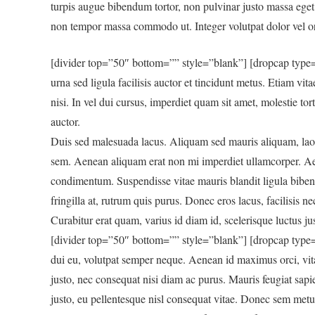
turpis augue bibendum tortor, non pulvinar justo massa ege
non tempor massa commodo ut. Integer volutpat dolor vel or
[divider top=”50″ bottom=”” style=”blank”] [dropcap type=2
urna sed ligula facilisis auctor et tincidunt metus. Etiam vit
nisi. In vel dui cursus, imperdiet quam sit amet, molestie tor
auctor.
Duis sed malesuada lacus. Aliquam sed mauris aliquam, laore
sem. Aenean aliquam erat non mi imperdiet ullamcorper. Aene
condimentum. Suspendisse vitae mauris blandit ligula biben
fringilla at, rutrum quis purus. Donec eros lacus, facilisis ne
Curabitur erat quam, varius id diam id, scelerisque luctus 
[divider top=”50″ bottom=”” style=”blank”] [dropcap type=3
dui eu, volutpat semper neque. Aenean id maximus orci, vit
justo, nec consequat nisi diam ac purus. Mauris feugiat sap
justo, eu pellentesque nisl consequat vitae. Donec sem metus, 