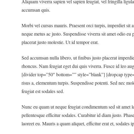
Aliquam viverra sapien vel sapien feugiat, vel fringilla ligu
accumsan quis.
Morbi vel cursus mauris. Praesent orci turpis, imperdiet sit 
neque metus ac justo. Suspendisse viverra sit amet odio eu 
placerat justo molestie. Ut id tempor erat.
Sed accumsan nulla libero, ut finibus justo placerat imperdie
rhoncus. Nam feugiat eget dui quis viverra. Fusce id leo augue
[divider top=”50″ bottom=”” style=”blank”] [dropcap type=4
risus a, elementum turpis. Suspendisse potenti. Sed nec mol
feugiat est sodales sed.
Nunc eu quam ut neque feugiat condimentum sed sit amet lectu
pellentesque efficitur sodales. Curabitur id diam justo. Phas
laoreet eu. Mauris a quam aliquet, efficitur erat et, sodales