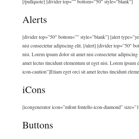
[/pullquote] [divider top=”” bottom=”50″ style=”blank”]
Alerts
[divider top=”50″ bottom=”” style=”blank”] [alert type=”yel
nisi consectetur adipiscing elit. [/alert] [divider top=”50″
nisi. Lorem ipsum dolor sit amet nisi consectetur adipiscing
amet lectus tincidunt elementum ut eget nisi. Lorem ipsum do
icon-caution”]Etiam eget orci sit amet lectus tincidunt elem
iCons
[icongenerator icon=”mfont fontello-icon-diamond” size=”
Buttons