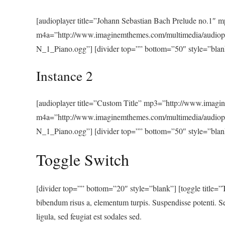
[audioplayer title=”Johann Sebastian Bach Prelude no.
m4a=”http://www.imaginemthemes.com/multimedia/audiop
N_1_Piano.ogg”] [divider top=”” bottom=”50″ style=”blan
Instance 2
[audioplayer title=”Custom Title” mp3=”http://www.ima
m4a=”http://www.imaginemthemes.com/multimedia/audiop
N_1_Piano.ogg”] [divider top=”” bottom=”50″ style=”blan
Toggle Switch
[divider top=”” bottom=”20″ style=”blank”] [toggle title=”T
bibendum risus a, elementum turpis. Suspendisse potenti. S
ligula, sed feugiat est sodales sed.