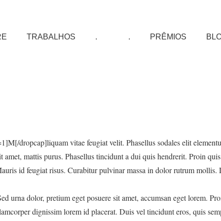
RE
TRABALHOS
.
.
PRÊMIOS
BL
]M[/dropcap]liquam vitae feugiat velit. Phasellus sodales elit element
it amet, mattis purus. Phasellus tincidunt a dui quis hendrerit. Proin quis
auris id feugiat risus. Curabitur pulvinar massa in dolor rutrum mollis.
d urna dolor, pretium eget posuere sit amet, accumsan eget lorem. Proi
llamcorper dignissim lorem id placerat. Duis vel tincidunt eros, quis semp