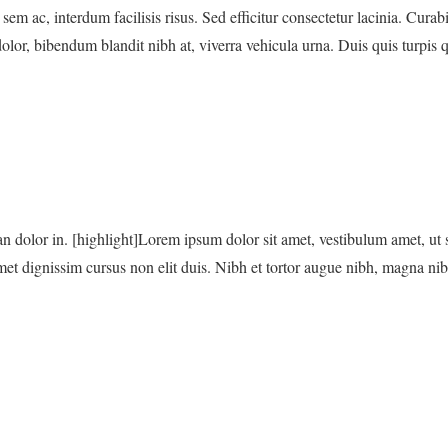
 sem ac, interdum facilisis risus. Sed efficitur consectetur lacinia. Curab
or, bibendum blandit nibh at, viverra vehicula urna. Duis quis turpis qu
an dolor in. [highlight]Lorem ipsum dolor sit amet, vestibulum amet, ut
amet dignissim cursus non elit duis. Nibh et tortor augue nibh, magna nibh