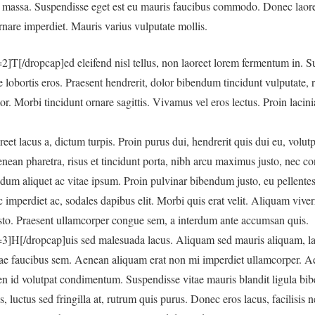
t massa. Suspendisse eget est eu mauris faucibus commodo. Donec laore
nare imperdiet. Mauris varius vulputate mollis.
]T[/dropcap]ed eleifend nisl tellus, non laoreet lorem fermentum in. S
ae lobortis eros. Praesent hendrerit, dolor bibendum tincidunt vulputate, 
tor. Morbi tincidunt ornare sagittis. Vivamus vel eros lectus. Proin lacin
et lacus a, dictum turpis. Proin purus dui, hendrerit quis dui eu, volu
an pharetra, risus et tincidunt porta, nibh arcu maximus justo, nec con
dum aliquet ac vitae ipsum. Proin pulvinar bibendum justo, eu pellente
c imperdiet ac, sodales dapibus elit. Morbi quis erat velit. Aliquam viverra
justo. Praesent ullamcorper congue sem, a interdum ante accumsan quis.
]H[/dropcap]uis sed malesuada lacus. Aliquam sed mauris aliquam, laore
ae faucibus sem. Aenean aliquam erat non mi imperdiet ullamcorper. Aen
ien id volutpat condimentum. Suspendisse vitae mauris blandit ligula b
luctus sed fringilla at, rutrum quis purus. Donec eros lacus, facilisis ne