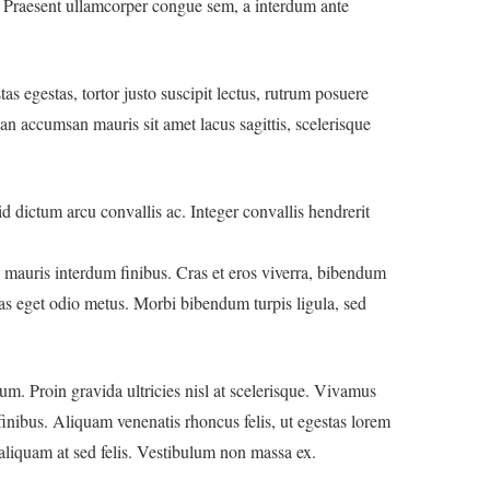
sto. Praesent ullamcorper congue sem, a interdum ante
as egestas, tortor justo suscipit lectus, rutrum posuere
n accumsan mauris sit amet lacus sagittis, scelerisque
id dictum arcu convallis ac. Integer convallis hendrerit
mauris interdum finibus. Cras et eros viverra, bibendum
as eget odio metus. Morbi bibendum turpis ligula, sed
um. Proin gravida ultricies nisl at scelerisque. Vivamus
 finibus. Aliquam venenatis rhoncus felis, ut egestas lorem
 aliquam at sed felis. Vestibulum non massa ex.