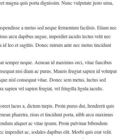
et magna quis porta dignissim. Nunc vulputate justo urna,
uspendisse a metus sed neque fermentum facilisis. Etiam nec
risus arcu dapibus augue, imperdiet iaculis lectus velit nec
ia id leo et sagittis. Donec rutrum ante nec metus tincidunt
tpat semper neque. Aenean id maximus orci, vitae faucibus
sequat nisi diam ac purus. Mauris feugiat sapien id volutpat
sque nisl consequat vitae. Donec sem metus, luctus sed
 sapien vel sapien feugiat, vel fringilla ligula iaculis.
et lacus a, dictum turpis. Proin purus dui, hendrerit quis
ean pharetra, risus et tincidunt porta, nibh arcu maximus
ibendum aliquet ac vitae ipsum. Proin pulvinar bibendum
c imperdiet ac, sodales dapibus elit. Morbi quis erat velit.