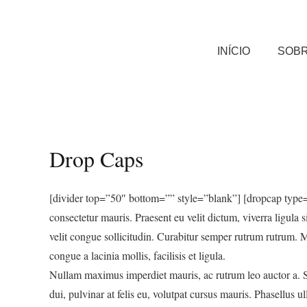
INÍCIO
SOB
Drop Caps
[divider top=”50″ bottom=”” style=”blank”] [dropcap type=1
consectetur mauris. Praesent eu velit dictum, viverra ligula s
velit congue sollicitudin. Curabitur semper rutrum rutrum. M
congue a lacinia mollis, facilisis et ligula.
Nullam maximus imperdiet mauris, ac rutrum leo auctor a. Se
dui, pulvinar at felis eu, volutpat cursus mauris. Phasellus u