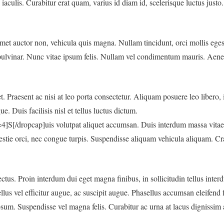
la iaculis. Curabitur erat quam, varius id diam id, scelerisque luctus ju
amet auctor non, vehicula quis magna. Nullam tincidunt, orci mollis egest
pulvinar. Nunc vitae ipsum felis. Nullam vel condimentum mauris. Aenea
t. Praesent ac nisi at leo porta consectetur. Aliquam posuere leo libero, 
. Duis facilisis nisl et tellus luctus dictum.
]S[/dropcap]uis volutpat aliquet accumsan. Duis interdum massa vitae 
estie orci, nec congue turpis. Suspendisse aliquam vehicula aliquam. Cr
s. Proin interdum dui eget magna finibus, in sollicitudin tellus interd
ellus vel efficitur augue, ac suscipit augue. Phasellus accumsan eleifend
 ipsum. Suspendisse vel magna felis. Curabitur ac urna at lacus dignissim