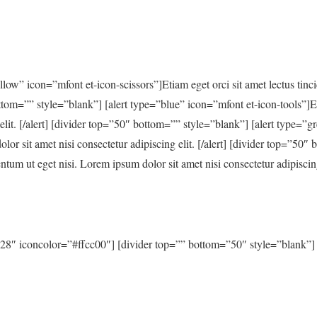
low” icon=”mfont et-icon-scissors”]Etiam eget orci sit amet lectus tinc
 bottom=”” style=”blank”] [alert type=”blue” icon=”mfont et-icon-tools”]E
 elit. [/alert] [divider top=”50″ bottom=”” style=”blank”] [alert type=”g
lor sit amet nisi consectetur adipiscing elit. [/alert] [divider top=”50
entum ut eget nisi. Lorem ipsum dolor sit amet nisi consectetur adipiscin
128″ iconcolor=”#ffcc00″] [divider top=”” bottom=”50″ style=”blank”]