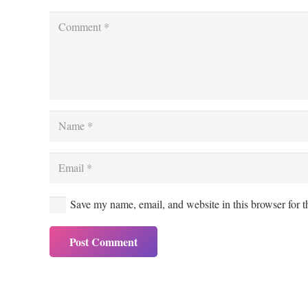
Save my name, email, and website in this browser for 
Post Comment