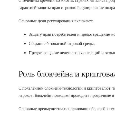
С течением времени во многих странах начались проц
гарантией защиты прав игроков. Регулирование подра
Основные цели регулирования включают:
Защиту прав потребителей и предотвращение м
Создание безопасной игровой среды;
Предотвращение нелегальных операций и отмыв
Роль блокчейна и криптова
С появлением блокчейн-технологий и криптовалют, т
игроков. Блокчейн позволяет проводить прозрачные и
Основные преимущества использования блокчейн-тех