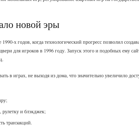
ало новой эры
е 1990-х годов, когда технологический прогресс позволил созда
 двери для игроков в 1996 году. Запуск этого и подобных ему с
ц.
ать в играх, не выходя из дома, что значительно увеличило дос
иру;
 рулетку и блэкджек;
ть транзакций.