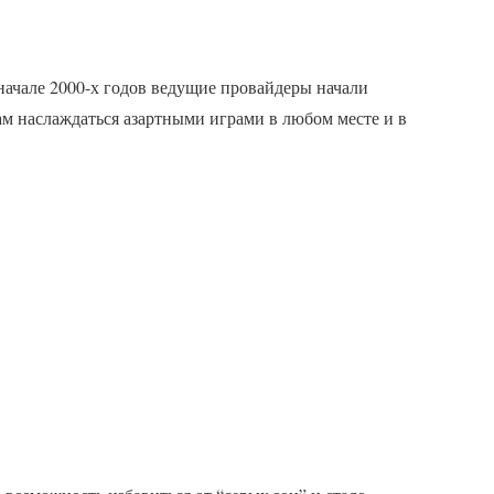
ачале 2000-х годов ведущие провайдеры начали
м наслаждаться азартными играми в любом месте и в